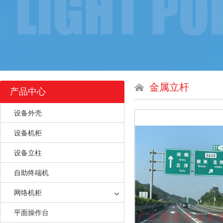
金属立杆
产品中心
设备外壳
设备机柜
设备立柱
自助终端机
网络机柜
平面操作台