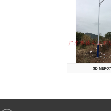
SD-MEPO7