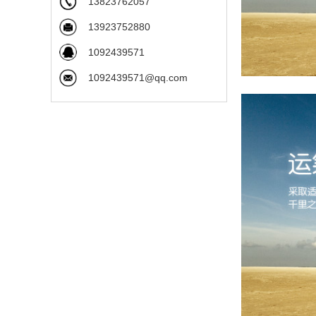
13823762057
13923752880
1092439571
1092439571@qq.com