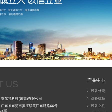
产品中心
T US
设备外壳
设备机柜
：赛尔特科技(东莞)有限公司
：广东省东莞市黄江镇黄江东环路66号
设备立柱
02室