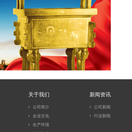
关于我们
新闻资讯
公司简介
公司新闻
企业文化
行业新闻
生产环境