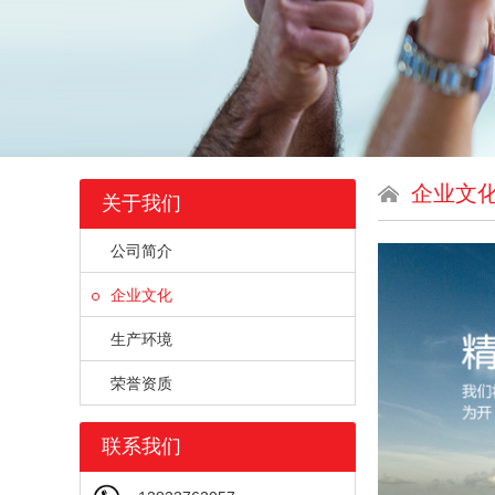
企业文
关于我们
公司简介
企业文化
生产环境
荣誉资质
联系我们