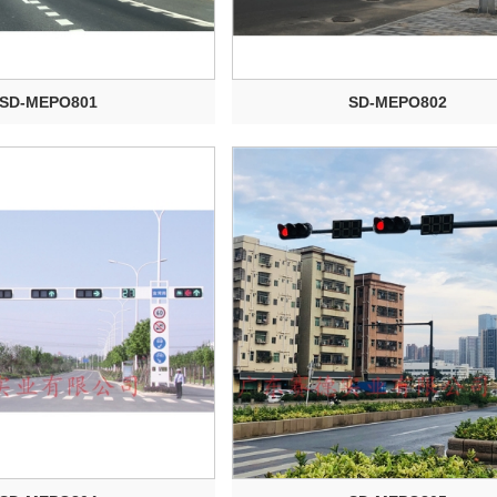
SD-MEPO801
SD-MEPO802