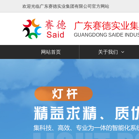
欢迎光临广东赛德实业集团有限公司官方网站
广东赛德实业集
GUANGDONG SAIDE INDUST
网站首页
关于我们