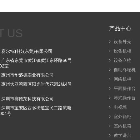
产品中心
T US
设备外壳
设备机柜
：赛尔特科技(东莞)有限公司
：广东省东莞市黄江镇黄江东环路66号
设备立柱
02室
自助终端机
：惠州市华盛德实业有限公司
网络机柜
：惠州大亚湾西区阳光时代花园2栋4号
平面操作台
琴式操作台
：深圳市赛德莱科技有限公司
电视墙
：深圳市宝安区西乡街道宝民二路流塘
004号
室外箱柜
室内机箱
教学讲台