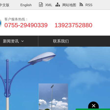
中文版
English
XML
网站地图
RSS
客户服务热线：
0755-29490339 13923752880
新闻资讯
联系我们