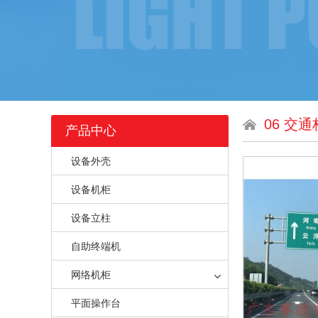
06 交通
产品中心
设备外壳
设备机柜
设备立柱
自助终端机
网络机柜
平面操作台