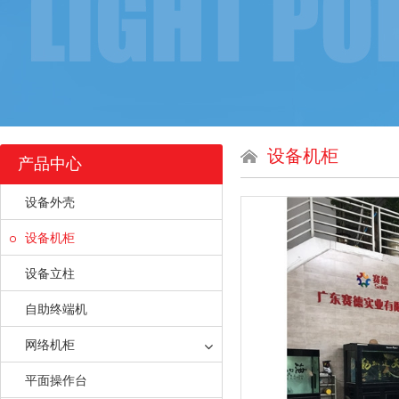
设备机柜
产品中心
设备外壳
设备机柜
设备立柱
自助终端机
网络机柜
平面操作台