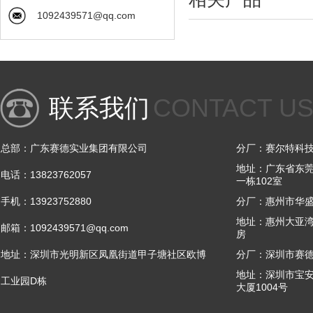
1092439571@qq.com
联系我们
CONTACT U
总部：广东赛德实业集团有限公司
分厂：赛尔特科技
地址：广东省东莞
电话：13823762057
一栋102室
手机：13923752880
分厂：惠州市华
地址：惠州大亚湾
邮箱：1092439571@qq.com
房
地址：深圳市光明新区凤凰街道甲子塘社区欧博
分厂：深圳市赛
地址：深圳市宝
工业园D栋
大厦1004号