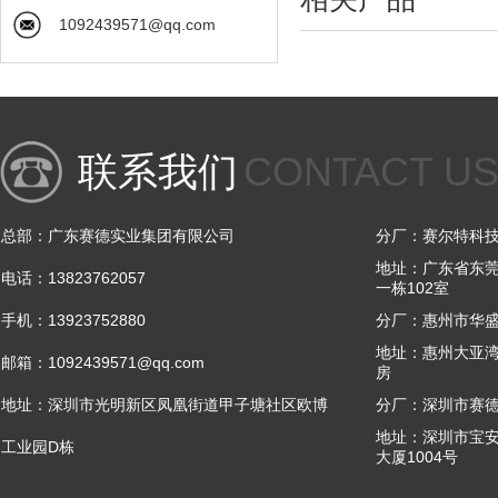
1092439571@qq.com
联系我们
CONTACT U
总部：广东赛德实业集团有限公司
分厂：赛尔特科技
地址：广东省东莞
电话：13823762057
一栋102室
手机：13923752880
分厂：惠州市华
地址：惠州大亚湾
邮箱：1092439571@qq.com
房
地址：深圳市光明新区凤凰街道甲子塘社区欧博
分厂：深圳市赛
地址：深圳市宝
工业园D栋
大厦1004号