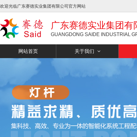
欢迎光临广东赛德实业集团有限公司官方网站
广东赛德实业集团有
GUANGDONG SAIDE INDUSTRIAL GR
网站首页
关于我们